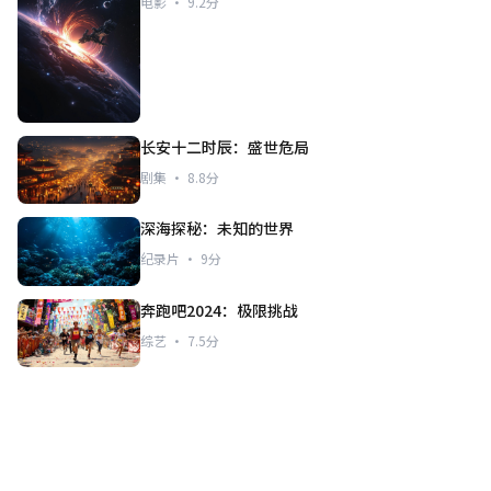
电影 · 9.2分
长安十二时辰：盛世危局
剧集 · 8.8分
深海探秘：未知的世界
纪录片 · 9分
奔跑吧2024：极限挑战
综艺 · 7.5分