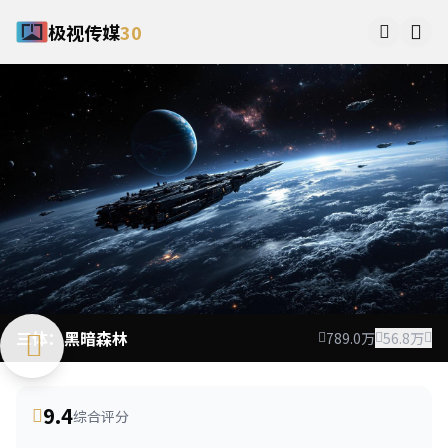
极视传媒
30
三体：黑暗森林
789.0万
56.8万
9.4
综合评分