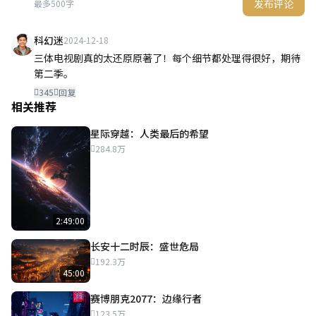
发布评论
最多500字
科幻迷
2024-12-18
三体电视剧真的太还原原著了！每个细节都处理得很好，期待
第二季。
345
回复
相关推荐
星际穿越：人类最后的希望
284.8万
2:49:00
长安十二时辰：盛世危局
192.3万
45:00
赛博朋克2077：边缘行者
123.5万