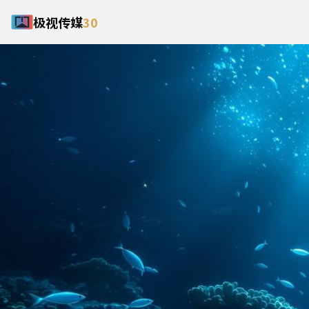
极视传媒
30