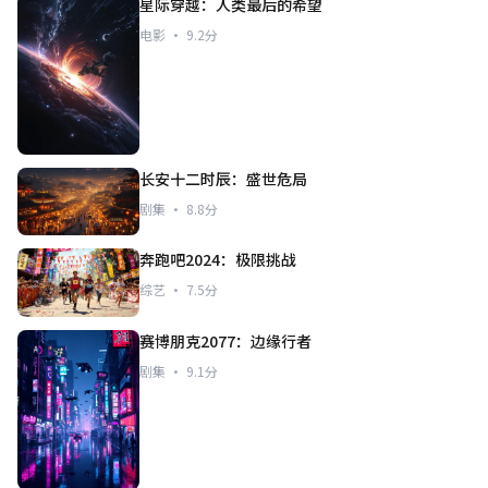
星际穿越：人类最后的希望
电影 · 9.2分
长安十二时辰：盛世危局
剧集 · 8.8分
奔跑吧2024：极限挑战
综艺 · 7.5分
赛博朋克2077：边缘行者
剧集 · 9.1分