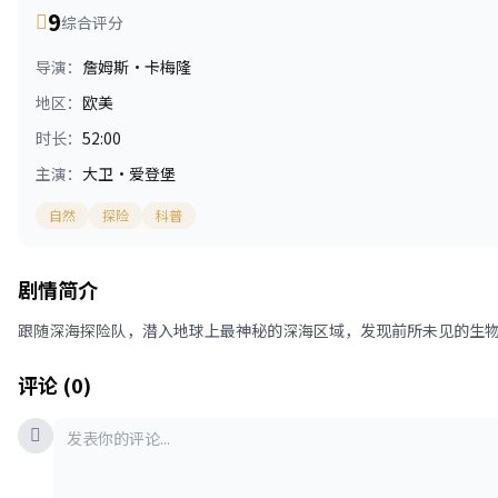
9
综合评分
导演：
詹姆斯·卡梅隆
地区：
欧美
时长：
52:00
主演：
大卫·爱登堡
自然
探险
科普
剧情简介
跟随深海探险队，潜入地球上最神秘的深海区域，发现前所未见的生
评论 (0)