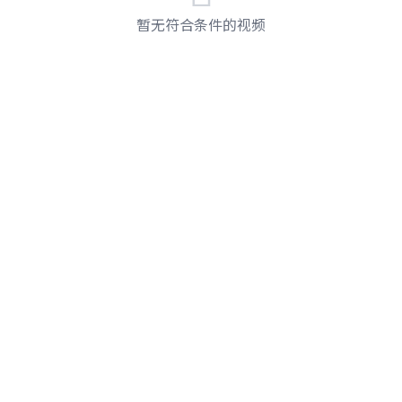
暂无符合条件的视频